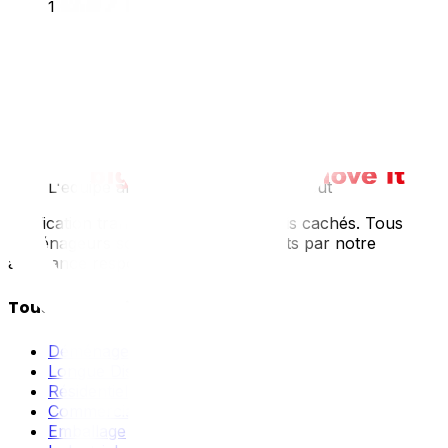
1
Nous vous contactons dans les 2 heures
2
Nous confirmons l'équipe et les horaires
3
L'équipe arrive à l'heure, prête à tout
Tarification transparente : pas de frais cachés. Tous nos
déménageurs sont formés et couverts par notre
assurance responsabilité civile.
Tous Nos Services
Déménagement Local
Longue Distance
Résidentiel
Commercial
Emballage