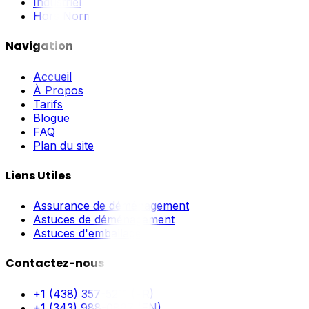
Industriel
Hors Norme
Navigation
Accueil
À Propos
Tarifs
Blogue
FAQ
Plan du site
Liens Utiles
Assurance de déménagement
Astuces de déménagement
Astuces d'emballage
Contactez-nous
+1 (438) 357-5211 (FR)
+1 (343) 988-0897 (EN)