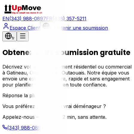
EN
(343) 988-0897
FR
(438) 357-5211
Espace Client
Obtenir une soumission
fr
fr
Obtenez votre soumission gratuite
Décrivez votre déménagement résidentiel ou commercial
à Gatineau, Ottawa ou en Outaouais. Notre équipe vous
envoie une estimation claire, rapide et sans engagement
pour planifier votre projet en toute confiance.
Réponse la plus rapide
Vous préférez parler à un vrai déménageur ?
Appelez-nous — devis en 2 min, sans attente.
(343) 988-0897